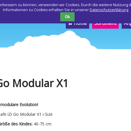
 verbessern zu können, verwenden wir Cookies. Durch die weitere Nutzung
Informationen zu Cookies erhalten Sie in unserer
Datenschutzerklärung
Ok
Navigation
Home
Sortiment
An
überspringen
 Go Modular X1
 modulare Evolution!
afe iZi Go Modular X1 i-Size
röße des Kindes:
40-75 cm