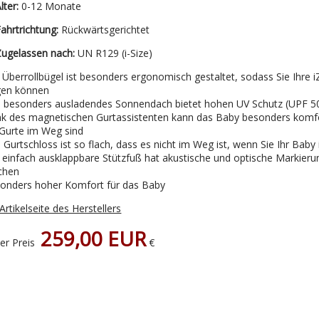
lter:
0-12 Monate
ahrtrichtung:
Rückwärtsgerichtet
ugelassen nach:
UN R129 (i-Size)
 Überrollbügel ist besonders ergonomisch gestaltet, sodass Sie Ihre
gen können
 besonders ausladendes Sonnendach bietet hohen UV Schutz (UPF 5
k des magnetischen Gurtassistenten kann das Baby besonders komfo
 Gurte im Weg sind
 Gurtschloss ist so flach, dass es nicht im Weg ist, wenn Sie Ihr Baby 
 einfach ausklappbare Stützfuß hat akustische und optische Markierung
chen
onders hoher Komfort für das Baby
Artikelseite des Herstellers
259,00 EUR
er Preis
€