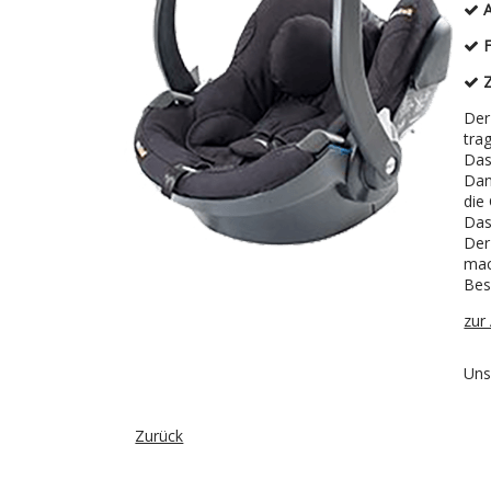
A
F
Z
Der
tra
Das
Dan
die
Das
Der
ma
Bes
zur 
Uns
Zurück