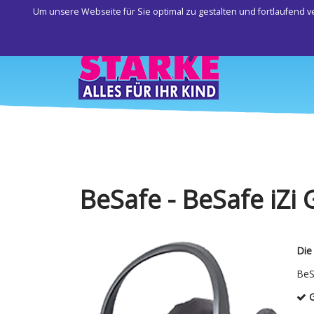
Um unsere Webseite für Sie optimal zu gestalten und fortlaufend
BeSafe - BeSafe iZi
Die
BeS
G