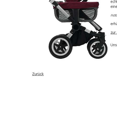
ech
ein
not
erh
zur 
Uns
Zurück