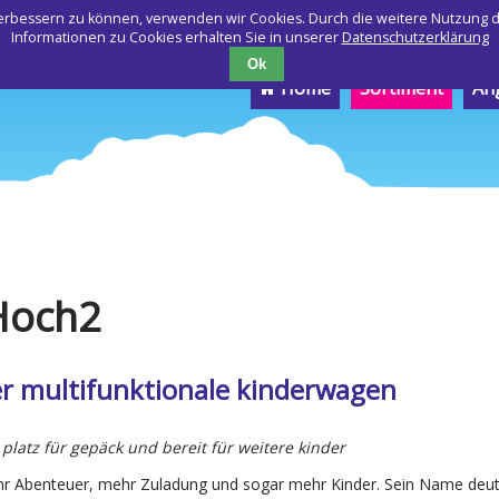
 verbessern zu können, verwenden wir Cookies. Durch die weitere Nutzung
Informationen zu Cookies erhalten Sie in unserer
Datenschutzerklärung
Ok
Navigation
Home
Sortiment
An
überspringen
Hoch2
r multifunktionale kinderwagen
l platz für gepäck und bereit für weitere kinder
r Abenteuer, mehr Zuladung und sogar mehr Kinder. Sein Name deut