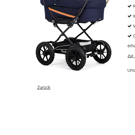
K
I
V
G
erh
zur 
Uns
Zurück