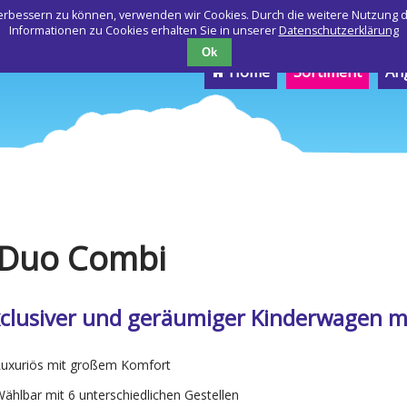
 verbessern zu können, verwenden wir Cookies. Durch die weitere Nutzung
Informationen zu Cookies erhalten Sie in unserer
Datenschutzerklärung
Ok
Navigation
Home
Sortiment
An
überspringen
 Duo Combi
clusiver und geräumiger Kinderwagen mi
uxuriös mit großem Komfort
ählbar mit 6 unterschiedlichen Gestellen