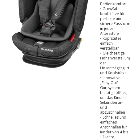
Bedienkomfort:
• GrowSafe
Kopfstütze für
perfekte und
sichere Passform
in jeder
Altersstufe
• Kopfstütze
einfach
verstellbar
• Gleichzeitige
Höhenverstellung
der
Hosenträgergurte
und Kopfstütze
• Innovatives
„Easy-Out“-
Gurtsystem
bleibt geöffnet,
um das Kind in
Sekunden an-
und
abzuschnallen
• Schnelles und
einfaches
Anschnallen für
Kinder von 4 bis
12 Jahre