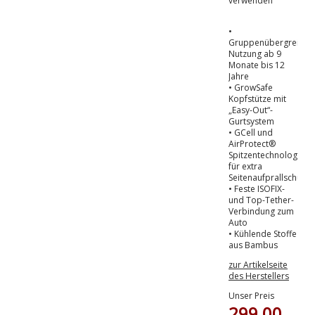
verwenden
•
Gruppenübergreifen
Nutzung ab 9
Monate bis 12
Jahre
• GrowSafe
Kopfstütze mit
„Easy-Out“-
Gurtsystem
• GCell und
AirProtect®
Spitzentechnologie
für extra
Seitenaufprallschutz
• Feste ISOFIX-
und Top-Tether-
Verbindung zum
Auto
• Kühlende Stoffe
aus Bambus
zur Artikelseite
des Herstellers
Unser Preis
299,00