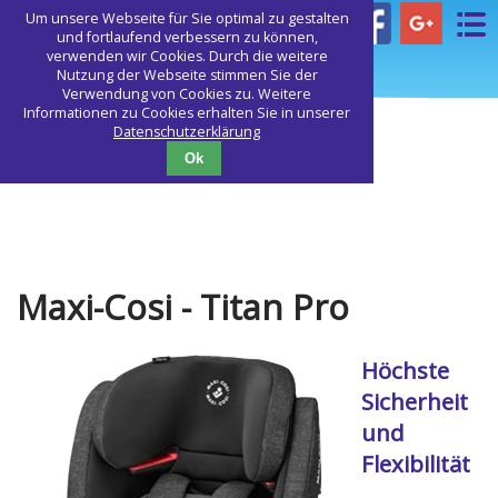
Um unsere Webseite für Sie optimal zu gestalten
Navigation
und fortlaufend verbessern zu können,
überspringen
verwenden wir Cookies. Durch die weitere
Nutzung der Webseite stimmen Sie der
Verwendung von Cookies zu. Weitere
Home
Informationen zu Cookies erhalten Sie in unserer
Datenschutzerklärung
Sortiment
Ok
Angebote
Über uns
Kontakt
Maxi-Cosi - Titan Pro
Höchste
Sicherheit
und
Flexibilität