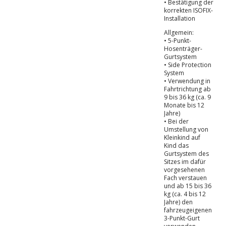
• Bestätigung der
korrekten ISOFIX-
Installation
Allgemein:
• 5-Punkt-
Hosenträger-
Gurtsystem
• Side Protection
System
• Verwendung in
Fahrtrichtung ab
9 bis 36 kg (ca. 9
Monate bis 12
Jahre)
• Bei der
Umstellung von
Kleinkind auf
Kind das
Gurtsystem des
Sitzes im dafür
vorgesehenen
Fach verstauen
und ab 15 bis 36
kg (ca. 4 bis 12
Jahre) den
fahrzeugeigenen
3-Punkt-Gurt