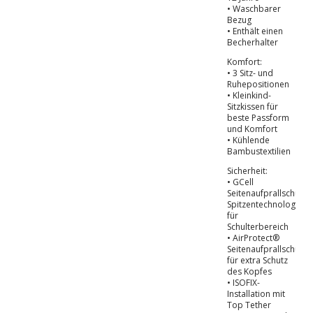
• Waschbarer
Bezug
• Enthält einen
Becherhalter
Komfort:
• 3 Sitz- und
Ruhepositionen
• Kleinkind-
Sitzkissen für
beste Passform
und Komfort
• Kühlende
Bambustextilien
Sicherheit:
• GCell
Seitenaufprallschutz-
Spitzentechnologie
für
Schulterbereich
• AirProtect®
Seitenaufprallschutz
für extra Schutz
des Kopfes
• ISOFIX-
Installation mit
Top Tether